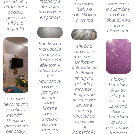
interiéry s
prírodného
priestoru
interiéry s
dôrazom
charakteru
hĺbku a
industriálny
na dizajn a
dodáva
sofistikovan
m alebo
eleganciu
priestoru
ý vzhľad
škandinávs
hĺbku a
kym
originalitu
nádychom
San Marco
Imitácia
Marcopolo
mramoru
Luxury so
na stene –
strieborným
Unikátna
efektom –
dekoratívna
sofistikovan
technika
ý a
imitujúca
Fialový
nadčasový
prírodný
benátsky
dizajn s
mramor.
štuk so
jemným
Elegantné
zlatým
leskom,
Luxusná
riešenie pre
voskom–
ktorý
dekoratívna
luxusné
Luxusná
krásne
omietka v
interiéry,
lesklá
odráža
interiéri –
vhodné do
benátska
svetlo a
Precízne
obývačiek
štuka v
dodáva
spracovaný
aj
elegantnom
interiéru
benátsky
komerčnýc
fialovom