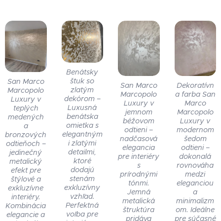
Benátsky
štuk so
San Marco
San Marco
Dekoratívn
zlatým
Marcopolo
Marcopolo
a farba San
dekórom –
Luxury v
Luxury v
Marco
Luxusná
teplých
jemnom
Marcopolo
benátska
medených
béžovom
Luxury v
omietka s
a
odtieni –
modernom
elegantným
bronzových
nadčasová
šedom
i zlatými
odtieňoch –
elegancia
odtieni –
detailmi,
jedinečný
pre interiéry
dokonalá
ktoré
metalický
s
rovnováha
dodajú
efekt pre
prírodnými
medzi
stenám
štýlové a
tónmi.
eleganciou
exkluzívny
exkluzívne
Jemná
a
vzhľad.
interiéry.
metalická
minimalizm
Perfektná
Kombinácia
štruktúra
om. Ideálne
voľba pre
elegancie a
pridáva
pre súčasné