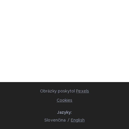
Obrázky poskytol
Pexels
Cookies
Jazyky
Slovenčina
English