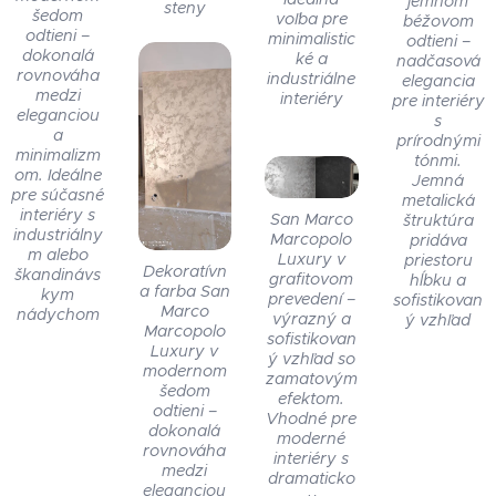
jemnom
steny
šedom
voľba pre
béžovom
odtieni –
minimalistic
odtieni –
dokonalá
ké a
nadčasová
rovnováha
industriálne
elegancia
medzi
interiéry
pre interiéry
eleganciou
s
a
prírodnými
minimalizm
tónmi.
om. Ideálne
Jemná
pre súčasné
metalická
interiéry s
San Marco
štruktúra
industriálny
Marcopolo
pridáva
m alebo
Luxury v
priestoru
Dekoratívn
škandinávs
grafitovom
hĺbku a
a farba San
kym
prevedení –
sofistikovan
Marco
nádychom
výrazný a
ý vzhľad
Marcopolo
sofistikovan
Luxury v
ý vzhľad so
modernom
zamatovým
šedom
efektom.
odtieni –
Vhodné pre
dokonalá
moderné
rovnováha
interiéry s
medzi
dramaticko
eleganciou