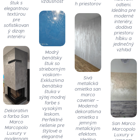
vzdušnosť
štuk s
h priestorov
odtieni.
elegantnou
Ideálna pre
textúrou
moderné
pre
interiéry,
sofistikovan
dodáva
ý dizajn
priestoru
interiéru
hĺbku a
jedinečný
vzhľad
Modrý
benátsky
štuk so
strieborným
voskom–
Sivá
Exkluzívna
metalická
benátska
omietka san
štuka v
marco
sýtej modrej
cavenier –
farbe s
Moderná
vysokým
Dekoratívn
dekoratívna
leskom.
a farba San
omietka s
Perfektné
Marco
jemným
San Marco
riešenie pre
Marcopolo
metalickým
Marcopolo
štýlové a
Luxury v
efektom.
Luxury v
elegantné
modernom
Ideálna